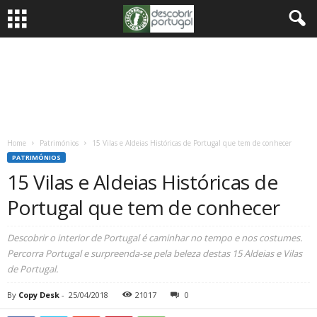
Home
Patrimónios
15 Vilas e Aldeias Históricas de Portugal que tem de conhecer
PATRIMÓNIOS
15 Vilas e Aldeias Históricas de
Portugal que tem de conhecer
Descobrir o interior de Portugal é caminhar no tempo e nos costumes.
Percorra Portugal e surpreenda-se pela beleza destas 15 Aldeias e Vilas
de Portugal.
By
Copy Desk
-
25/04/2018
21017
0