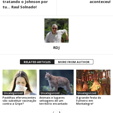
tratando o Johnson por
aconteceu!
tu… Raul Solnado!
RDJ
RELATED ARTICLES
MORE FROM AUTHOR
Uncategorized
Uncategorized
Uncategorized
Pastilhas efervescentes
Animais e lugares
A grande festa do
vão substituir vacinação
selvagens de um
Fumeiro em
contra a Gripe?
território encantado
Montalegre!