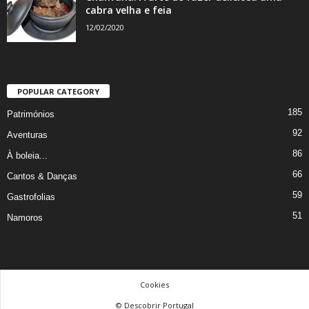
cabra velha e feia
12/02/2020
POPULAR CATEGORY
185
Patrimónios
92
Aventuras
86
À boleia...
66
Cantos & Danças
59
Gastrofolias
51
Namoros
Cookies
© Descobrir Portugal