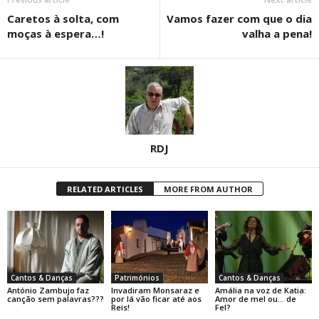
Caretos à solta, com
Vamos fazer com que o dia
moças à espera…!
valha a pena!
RDJ
RELATED ARTICLES
MORE FROM AUTHOR
Cantos & Danças
Patrimónios
Cantos & Danças
António Zambujo faz
Invadiram Monsaraz e
Amália na voz de Katia:
canção sem palavras???
por lá vão ficar até aos
Amor de mel ou… de
Reis!
Fel?