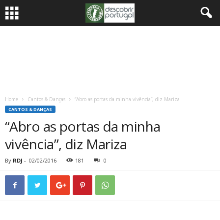
Home
Cantos & Danças
“Abro as portas da minha vivência”, diz Mariza
CANTOS & DANÇAS
“Abro as portas da minha
vivência”, diz Mariza
By
RDJ
-
02/02/2016
181
0