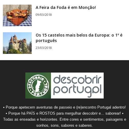
A Feira da Foda é em Monção!
09/03/2018
Os 15 castelos mais belos da Europa: o 1º é
português
23/03/2018
• Porque apetecem aventuras de passeio e (re)encontro Portugal adentro!
• Porque há PAÍS e ROSTOS para mergulhar descobrir e... saborear! •
Todas as enseadas e horizontes. Entre cores e sentimentos, paisagens e
sonhos, sons, sabores e saberes.