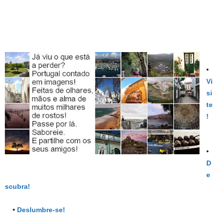
•
Vi
si
te
!
•
D
e
scubra!
•
Deslumbre-se!