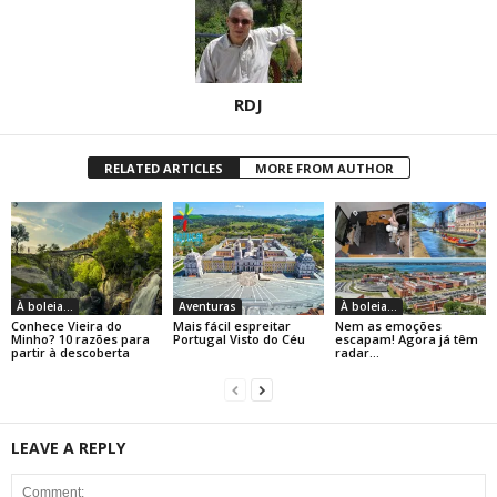
RDJ
RELATED ARTICLES
MORE FROM AUTHOR
À boleia...
Aventuras
À boleia...
Conhece Vieira do
Mais fácil espreitar
Nem as emoções
Minho? 10 razões para
Portugal Visto do Céu
escapam! Agora já têm
partir à descoberta
radar…
LEAVE A REPLY