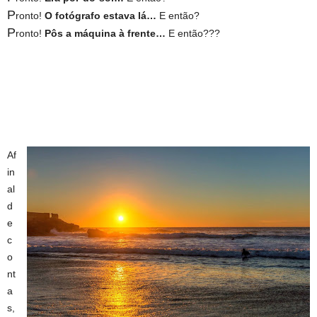
P
ronto!
O fotógrafo estava lá…
E então?
P
ronto!
Pôs a máquina à frente…
E então???
Af
in
al
d
e
c
o
nt
a
s,