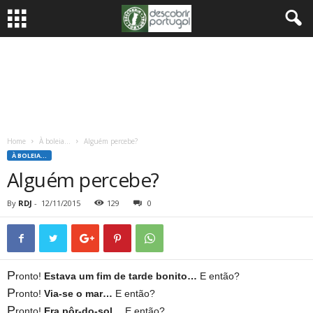
Home
À boleia...
Alguém percebe?
À BOLEIA...
Alguém percebe?
By
RDJ
-
12/11/2015
129
0
P
ronto!
Estava um fim de tarde bonito…
E então?
P
ronto!
Via-se o mar…
E então?
P
ronto!
Era pôr-do-sol…
E então?