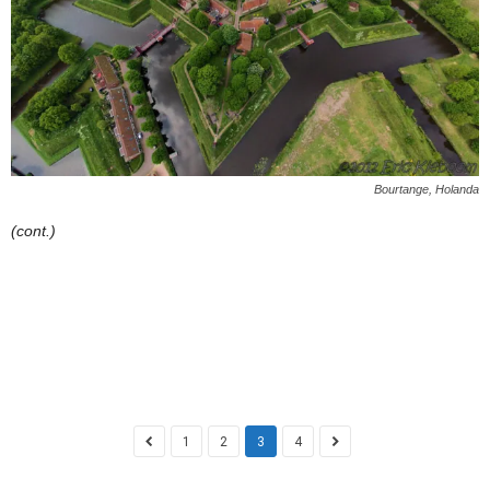
Bourtange, Holanda
(cont.)
1
2
3
4