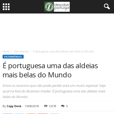
Home
Patrimónios
É portuguesa uma das aldeias mais belas do Mundo
PATRIMÓNIOS
É portuguesa uma das aldeias
mais belas do Mundo
Entre os recantos que não pode perder está um muito especial. Veja
qual na lista do Business Insider. É portuguesa uma das aldeias mais
belas do Mundo.
By
Copy Desk
-
15/08/2018
13278
0