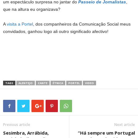
um espectáculo surpresa no jantar do
Passeio de Jornalistas
,
que na altura eu organizava?
A
visita a Portel
, dos companheiros da Comunicação Social meus
convidados, ganhou logo ali outro significado afectivo!
TAGS
ALENTEJO
CANTE
ÉTNICA
PORTEL
VIDEO
Previous article
Next article
Sesimbra, Arrábida,
“Há sempre um Portugal