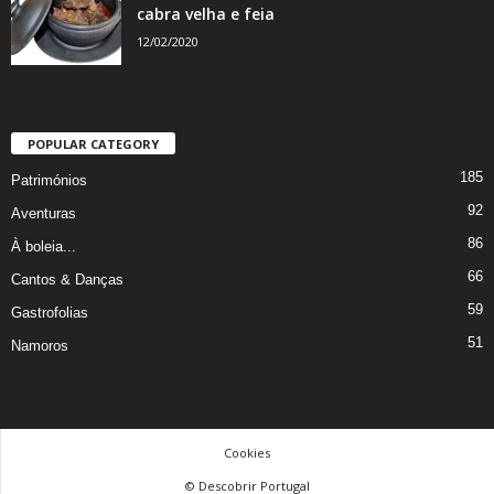
cabra velha e feia
12/02/2020
POPULAR CATEGORY
185
Patrimónios
92
Aventuras
86
À boleia...
66
Cantos & Danças
59
Gastrofolias
51
Namoros
Cookies
© Descobrir Portugal