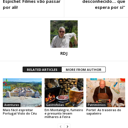
Espichel: Filmes vão passar
desconhecido… que
por ali!
espera por si”
RDJ
RELATED ARTICLES
MORE FROM AUTHOR
Aventuras
Gastrofolias
Patrimónios
Mais fácil espreitar
Em Montalegre, fumeiro
Portel: As traseiras do
Portugal Visto do Céu
e presunto levam
sapateiro
milhares à Feira