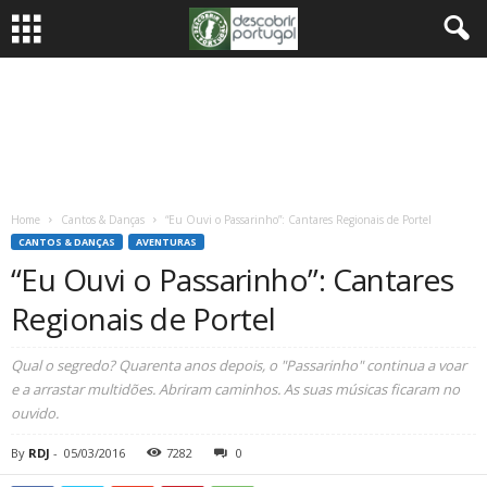
Home
Cantos & Danças
“Eu Ouvi o Passarinho”: Cantares Regionais de Portel
CANTOS & DANÇAS
AVENTURAS
“Eu Ouvi o Passarinho”: Cantares
Regionais de Portel
Qual o segredo? Quarenta anos depois, o "Passarinho" continua a voar
e a arrastar multidões. Abriram caminhos. As suas músicas ficaram no
ouvido.
By
RDJ
-
05/03/2016
7282
0