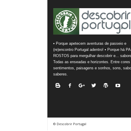
• Porque apetecem aventuras de passeio e
(re)encontro Portugal adentro! • Porque há PA
ROSTOS para mergulhar descobrir e... sabore
Todas as enseadas e horizontes. Entre cores
sentimentos, paisagens e sonhos, sons, sabo
saberes.
© Descobrir Portugal