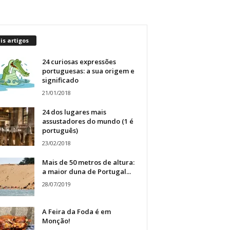
s artigos
24 curiosas expressões
portuguesas: a sua origem e
significado
21/01/2018
24 dos lugares mais
assustadores do mundo (1 é
português)
23/02/2018
Mais de 50 metros de altura:
a maior duna de Portugal...
28/07/2019
A Feira da Foda é em
Monção!