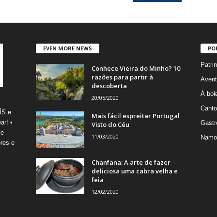
EVEN MORE NEWS
PO
Patri
Conhece Vieira do Minho? 10
razões para partir à
Avent
descoberta
À bole
20/05/2020
Canto
ÍS e
Mais fácil espreitar Portugal
ar! •
Gastr
Visto do Céu
 e
11/03/2020
Namo
res e
Chanfana: A arte de fazer
deliciosa uma cabra velha e
feia
12/02/2020