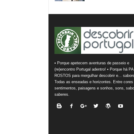
• Porque apetecem aventuras de passeio e
(re)encontro Portugal adentro! • Porque há PA
ROSTOS para mergulhar descobrir e... sabore
Todas as enseadas e horizontes. Entre cores
sentimentos, paisagens e sonhos, sons, sabo
saberes.