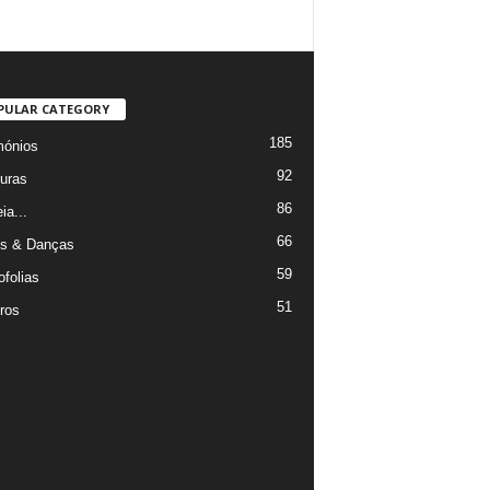
PULAR CATEGORY
185
mónios
92
uras
86
ia...
66
s & Danças
59
ofolias
51
ros