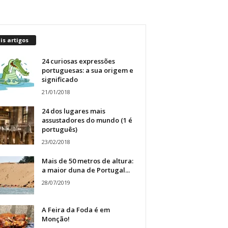
s artigos
24 curiosas expressões
portuguesas: a sua origem e
significado
21/01/2018
24 dos lugares mais
assustadores do mundo (1 é
português)
23/02/2018
Mais de 50 metros de altura:
a maior duna de Portugal...
28/07/2019
A Feira da Foda é em
Monção!