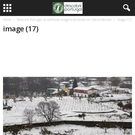
Home
Neve em Portugal: as melhores imagens do nevão em Trás-os-Montes
image (17)
image (17)