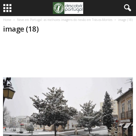
Home
Neve em Portugal: as melhores imagens do nevão em Trás-os-Montes
image (18)
image (18)