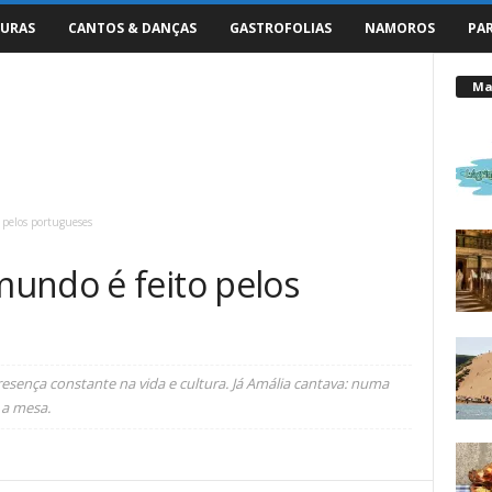
URAS
CANTOS & DANÇAS
GASTROFOLIAS
NAMOROS
PA
Mai
pelos portugueses
undo é feito pelos
sença constante na vida e cultura. Já Amália cantava: numa
 a mesa.