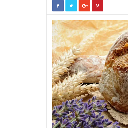
o
r
t
u
g
a
l