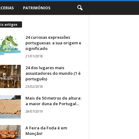
RCERIAS
PATRIMÓNIOS
s artigos
24 curiosas expressões
portuguesas: a sua origem e
significado
21/01/2018
24 dos lugares mais
assustadores do mundo (1 é
português)
23/02/2018
Mais de 50 metros de altura:
a maior duna de Portugal...
28/07/2019
A Feira da Foda é em
Monção!