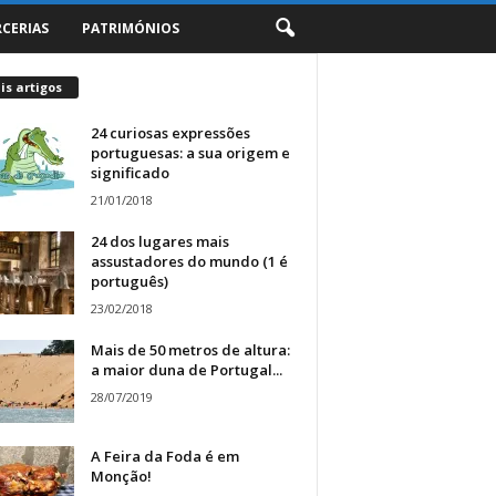
RCERIAS
PATRIMÓNIOS
s artigos
24 curiosas expressões
portuguesas: a sua origem e
significado
21/01/2018
24 dos lugares mais
assustadores do mundo (1 é
português)
23/02/2018
Mais de 50 metros de altura:
a maior duna de Portugal...
28/07/2019
A Feira da Foda é em
Monção!