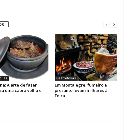
OR
olias
Gastrofolias
na: A arte de fazer
Em Montalegre, fumeiro e
osa uma cabra velha e
presunto levam milhares à
Feira