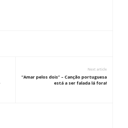
Next article
“Amar pelos dois” – Canção portuguesa
e
está a ser falada lá fora!