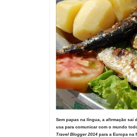
o
r
t
u
g
a
l
Sem papas na língua, a afirmação sai
usa para comunicar com o mundo todo 
Travel Blogger 2014
para a Europa na f