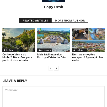
Copy Desk
RELATED ARTICLES
MORE FROM AUTHOR
À boleia...
Aventuras
À boleia...
Conhece Vieira do
Mais fácil espreitar
Nem as emoções
Minho? 10 razões para
Portugal Visto do Céu
escapam! Agora já têm
partir à descoberta
radar…
LEAVE A REPLY