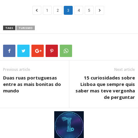
1
2
3
4
5
TAGS
TURISMO
Previous article
Next article
Duas ruas portuguesas
15 curiosidades sobre
entre as mais bonitas do
Lisboa que sempre quis
mundo
saber mas teve vergonha
de perguntar