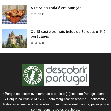
A Feira da Foda é em Monção!
09/03/2018
Os 15 castelos mais belos da Europa: o 1º é
português
23/03/2018
• Porque apetecem aventuras de passeio e (re)encontro Portugal adentro!
• Porque há PAÍS e ROSTOS para mergulhar descobrir e... saborear! •
Todas as enseadas e horizontes. Entre cores e sentimentos, paisagens e
sonhos, sons, sabores e saberes.