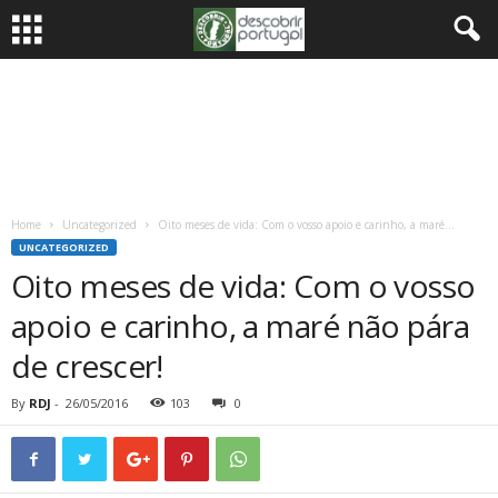
Home
Uncategorized
Oito meses de vida: Com o vosso apoio e carinho, a maré...
UNCATEGORIZED
Oito meses de vida: Com o vosso
apoio e carinho, a maré não pára
de crescer!
By
RDJ
-
26/05/2016
103
0