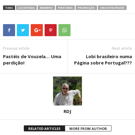
TAGS
LUSOFONIA
MEMBRO
PIRATARIA
PROMOÇÃO
UNCATEGORIZED
Previous article
Next article
Pastéis de Vouzela… Uma
Lobi brasileiro numa
perdição!
Página sobre Portugal???
RDJ
RELATED ARTICLES
MORE FROM AUTHOR