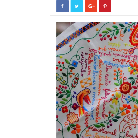
o
r
t
u
g
a
l