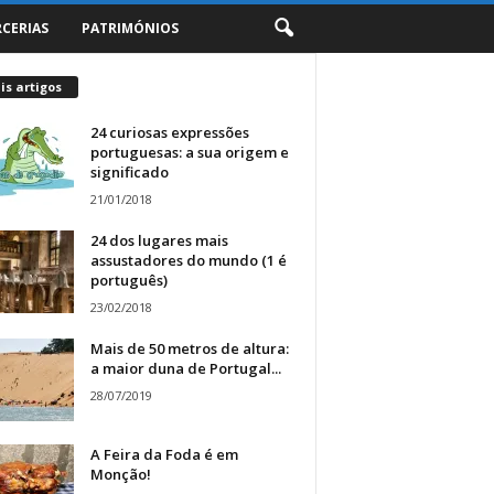
RCERIAS
PATRIMÓNIOS
s artigos
24 curiosas expressões
portuguesas: a sua origem e
significado
21/01/2018
24 dos lugares mais
assustadores do mundo (1 é
português)
23/02/2018
Mais de 50 metros de altura:
a maior duna de Portugal...
28/07/2019
A Feira da Foda é em
Monção!