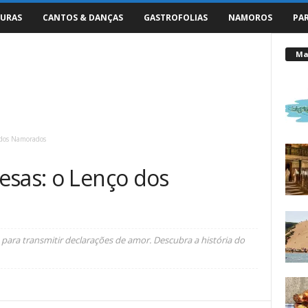
URAS
CANTOS & DANÇAS
GASTROFOLIAS
NAMOROS
PA
Mai
 dos Namorados
esas: o Lenço dos
para transmitir declarações de amor. Descubra a história do