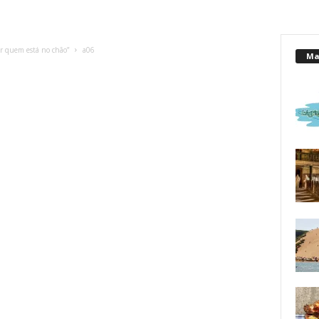
ar quem está no chão”
a06
Mai