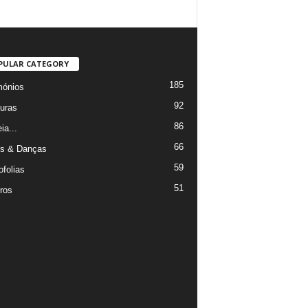
PULAR CATEGORY
185
mónios
92
uras
86
ia...
66
s & Danças
59
ofolias
51
ros