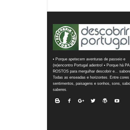
• Porque apetecem aventuras de passeio e
(re)encontro Portugal adentro! • Porque há PA
ROSTOS para mergulhar descobrir e... sabore
Todas as enseadas e horizontes. Entre cores
sentimentos, paisagens e sonhos, sons, sabo
saberes.