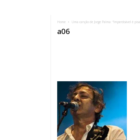
Home
Uma canção de Jorge Palma: “Imperdoável é pis
a06