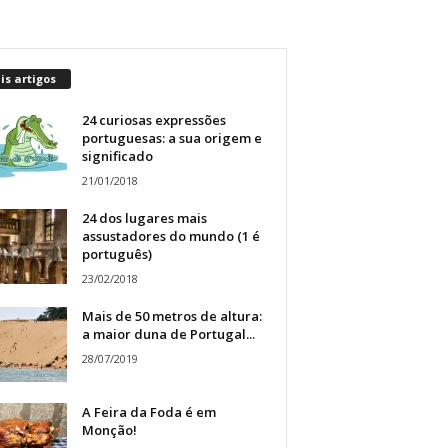
s artigos
24 curiosas expressões
portuguesas: a sua origem e
significado
21/01/2018
24 dos lugares mais
assustadores do mundo (1 é
português)
23/02/2018
Mais de 50 metros de altura:
a maior duna de Portugal...
28/07/2019
A Feira da Foda é em
Monção!