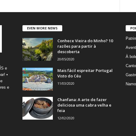
EVEN MORE NEWS
PO
Patri
Conhece Vieira do Minho? 10
razões para partir à
Avent
descoberta
À bole
20/05/2020
Canto
ÍS e
Mais fácil espreitar Portugal
ar! •
Gastr
Visto do Céu
 e
11/03/2020
Namo
res e
Chanfana: A arte de fazer
deliciosa uma cabra velha e
feia
12/02/2020