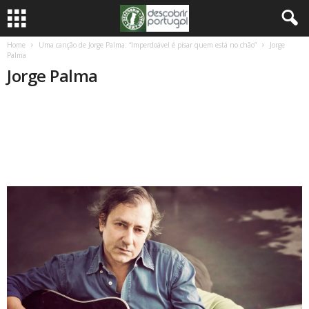
Home
Uma canção de Jorge Palma: “Imperdoável é pisar quem está no chão”
Jorge
Palma
Jorge Palma