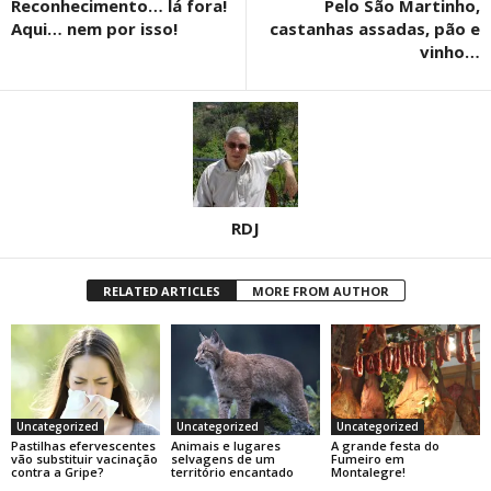
Reconhecimento… lá fora!
Pelo São Martinho,
Aqui… nem por isso!
castanhas assadas, pão e
vinho…
RDJ
RELATED ARTICLES
MORE FROM AUTHOR
Uncategorized
Uncategorized
Uncategorized
Pastilhas efervescentes
Animais e lugares
A grande festa do
vão substituir vacinação
selvagens de um
Fumeiro em
contra a Gripe?
território encantado
Montalegre!