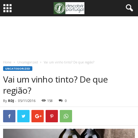
Home
Uncategorized
Vai um vinho tinto? De que região?
UNCATEGORIZED
Vai um vinho tinto? De que
região?
By
RDJ
-
05/11/2016
158
0