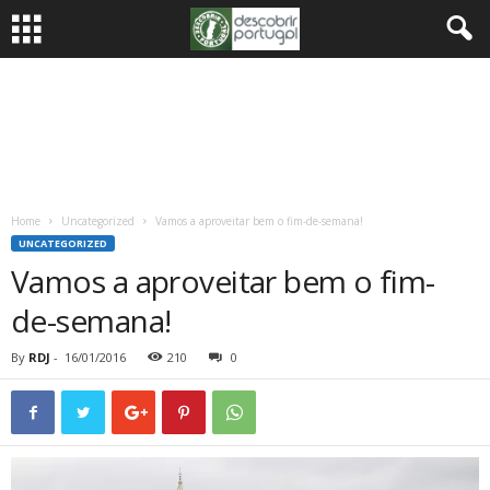
Home
Uncategorized
Vamos a aproveitar bem o fim-de-semana!
UNCATEGORIZED
Vamos a aproveitar bem o fim-
de-semana!
By
RDJ
-
16/01/2016
210
0