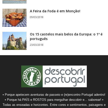
A Feira da Foda é em Monção!
09/03/2018
Os 15 castelos mais belos da Europa: o 1º é
português
23/03/2018
• Porque apetecem aventuras de passeio e (re)encontro Portugal adentro!
• Porque há PAÍS e ROSTOS para mergulhar descobrir e... saborear! •
Todas as enseadas e horizontes. Entre cores e sentimentos, paisagens e