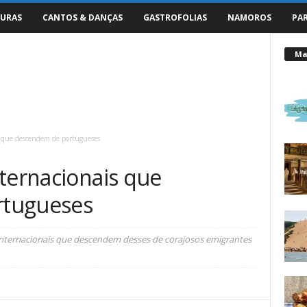
URAS
CANTOS & DANÇAS
GASTROFOLIAS
NAMOROS
PA
Mai
s que descendem de portugueses
ternacionais que
rtugueses
internacionais que descendem desses de corajosos emigrantes