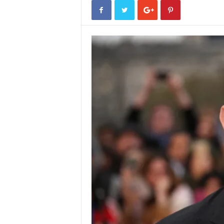
o
r
t
u
g
a
l