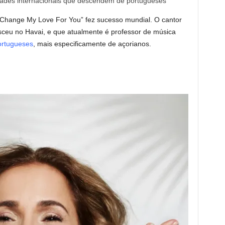
dades internacionais que descendem de portugueses
 Change My Love For You” fez sucesso mundial. O cantor
sceu no Havai, e que atualmente é professor de música
ortugueses
, mais especificamente de açorianos.