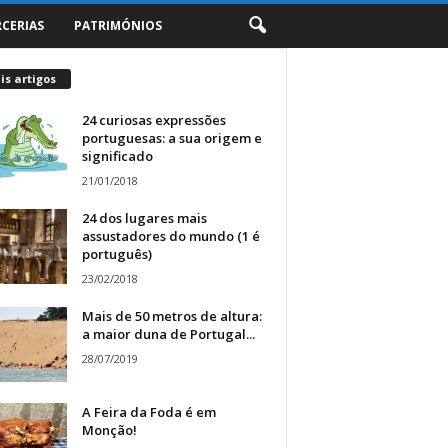
RCERIAS
PATRIMÓNIOS
s artigos
24 curiosas expressões
portuguesas: a sua origem e
significado
21/01/2018
24 dos lugares mais
assustadores do mundo (1 é
português)
23/02/2018
Mais de 50 metros de altura:
a maior duna de Portugal...
28/07/2019
A Feira da Foda é em
Monção!