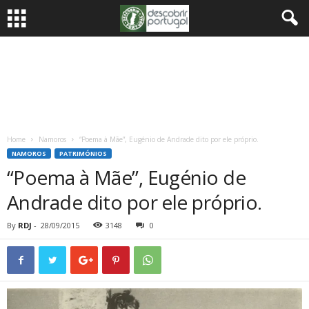
Home
Namoros
“Poema à Mãe”, Eugénio de Andrade dito por ele próprio.
NAMOROS
PATRIMÓNIOS
“Poema à Mãe”, Eugénio de
Andrade dito por ele próprio.
By
RDJ
-
28/09/2015
3148
0