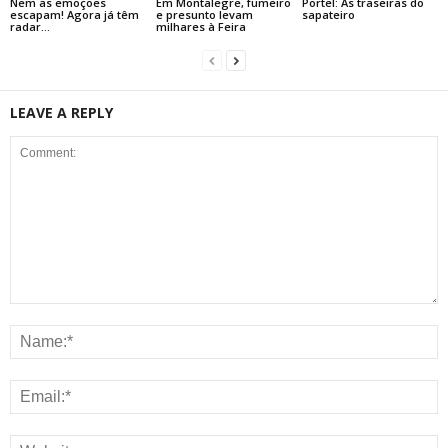
Nem as emoções
Em Montalegre, fumeiro
Portel: As traseiras do
escapam! Agora já têm
e presunto levam
sapateiro
radar…
milhares à Feira
LEAVE A REPLY