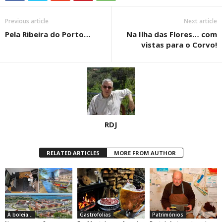
Previous article
Next article
Pela Ribeira do Porto…
Na Ilha das Flores… com
vistas para o Corvo!
RDJ
RELATED ARTICLES
MORE FROM AUTHOR
À boleia...
Gastrofolias
Patrimónios