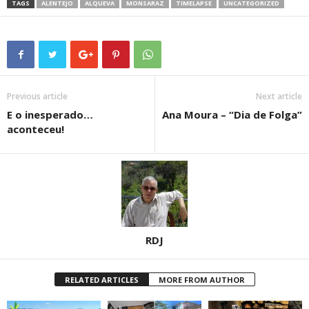
TAGS
ALENTEJO
ALQUEVA
MONSARAZ
TIMELAPSE
UNCATEGORIZED
Previous article
Next article
E o inesperado…
Ana Moura – “Dia de Folga”
aconteceu!
RDJ
RELATED ARTICLES
MORE FROM AUTHOR