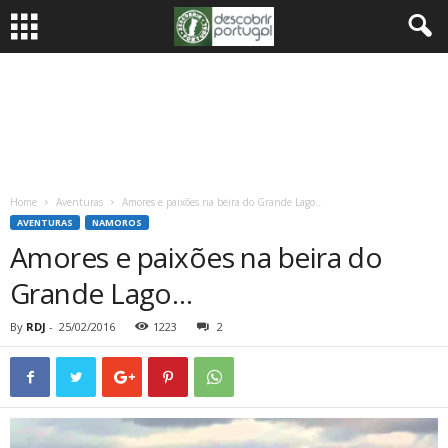
Home
Aventuras
Amores e paixões na beira do Grande Lago…
AVENTURAS
NAMOROS
Amores e paixões na beira do
Grande Lago…
By
RDJ
-
25/02/2016
1223
2