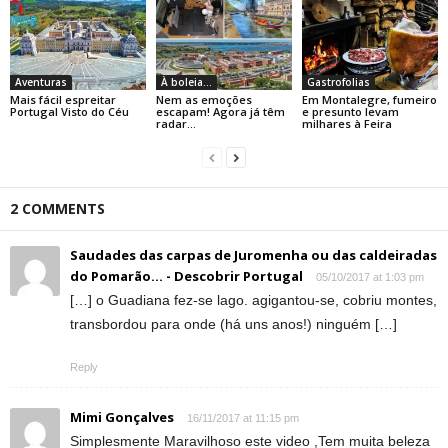
Aventuras
À boleia...
Gastrofolias
Mais fácil espreitar
Nem as emoções
Em Montalegre, fumeiro
Portugal Visto do Céu
escapam! Agora já têm
e presunto levam
radar…
milhares à Feira
2 COMMENTS
Saudades das carpas de Juromenha ou das caldeiradas
do Pomarão... - Descobrir Portugal
05/10/2017 at 1:03 pm
[…] o Guadiana fez-se lago. agigantou-se, cobriu montes,
transbordou para onde (há uns anos!) ninguém […]
Reply
Mimi Gonçalves
16/11/2017 at 11:15 pm
Simplesmente Maravilhoso este video ,Tem muita beleza