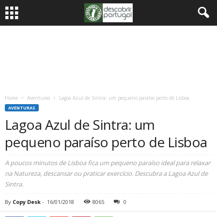
Home
Aventuras
Lagoa Azul de Sintra: um pequeno paraíso perto de Lisboa
AVENTURAS
Lagoa Azul de Sintra: um
pequeno paraíso perto de Lisboa
A poucos minutos de Lisboa fica um pequeno paraíso ideal para relaxar
na Natureza, descansar ou praticar exercício. Descubra a Lagoa Azul de
Sintra.
By
Copy Desk
-
16/01/2018
8065
0