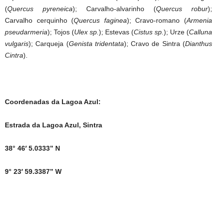
(
Quercus pyreneica
); Carvalho-alvarinho (
Quercus robur
);
Carvalho cerquinho (
Quercus faginea
); Cravo-romano (
Armenia
pseudarmeria
); Tojos (
Ulex sp.
); Estevas (
Cistus sp.
); Urze (
Calluna
vulgaris
); Carqueja (
Genista tridentata
); Cravo de Sintra (
Dianthus
Cintra
).
Coordenadas da Lagoa Azul:
Estrada da Lagoa Azul, Sintra
38° 46′ 5.0333” N
9° 23′ 59.3387” W