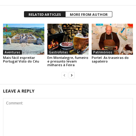
RELATED ARTICLES
MORE FROM AUTHOR
Aventuras
Gastrofolias
Patrimónios
Mais fácil espreitar
Em Montalegre, fumeiro
Portel: As traseiras do
Portugal Visto do Céu
e presunto levam
sapateiro
milhares à Feira
LEAVE A REPLY