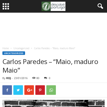
Home
Uncategorized
Carlos Paredes – “Maio, maduro Maio”
UNCATEGORIZED
Carlos Paredes – “Maio, maduro
Maio”
By
RDJ
-
23/01/2016
80
0