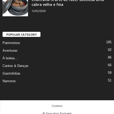
cabra velha e feia
12/02/2020
POPULAR CATEGORY
185
Patrimónios
92
Aventuras
86
À boleia...
66
Cantos & Danças
59
Gastrofolias
51
Namoros
Cookies
© Descobrir Portugal