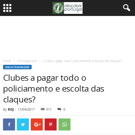
Home
Uncategorized
Clubes a pagar todo o policiamento e escolta das claques?
UNCATEGORIZED
Clubes a pagar todo o
policiamento e escolta das
claques?
By
RDJ
-
11/04/2017
311
0