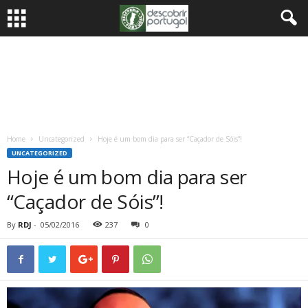
Home
Uncategorized
Hoje é um bom dia para ser “Caçador de Sóis”!
UNCATEGORIZED
Hoje é um bom dia para ser
“Caçador de Sóis”!
By
RDJ
-
05/02/2016
237
0