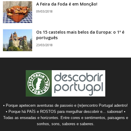
A Feira da Foda é em Monção!
09/03/2018
Os 15 castelos mais belos da Europa: o 1º é
português
23/03/2018
• Porque apetecem aventuras de passeio e (re)encontro Portugal adentro!
• Porque há PAÍS e ROSTOS para mergulhar descobrir e... saborear! •
Todas as enseadas e horizontes. Entre cores e sentimentos, paisagens e
sonhos, sons, sabores e saberes.