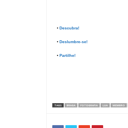
•
Descubra!
•
Deslumbre-se!
•
Partilhe!
TAGS
BRAGA
FOTOGRAFIA
LUA
MEMBRO