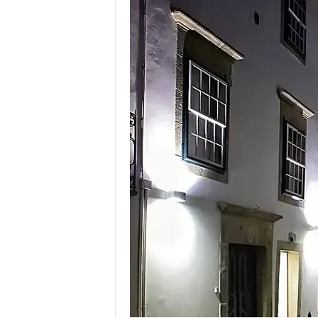
o
r
t
u
g
a
l