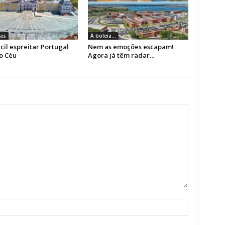
as
À boleia...
cil espreitar Portugal
Nem as emoções escapam!
o Céu
Agora já têm radar…