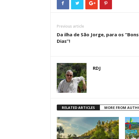
Previous article
Da ilha de São Jorge, para os “Bons
Dias”!
RDJ
RELATED ARTICLES
MORE FROM AUTH