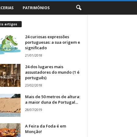
RCERIAS
PATRIMÓNIOS
s artigos
24 curiosas expressões
portuguesas: a sua origem e
significado
21/01/2018
24 dos lugares mais
assustadores do mundo (1 é
português)
23/02/2018
Mais de 50 metros de altura:
a maior duna de Portugal...
28/07/2019
A Feira da Foda é em
Monção!