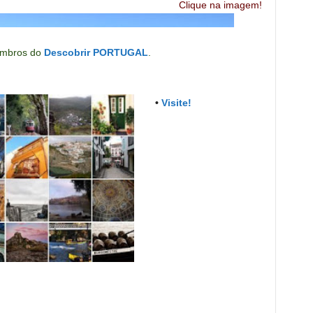
C
lique na imagem
!
mbros do
Descobrir PORTUGAL
.
•
Visite!