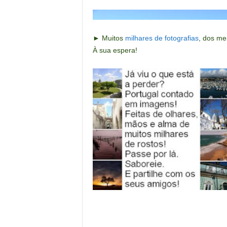
► Muitos
milhares de fotografias
,
dos me
À sua espera!