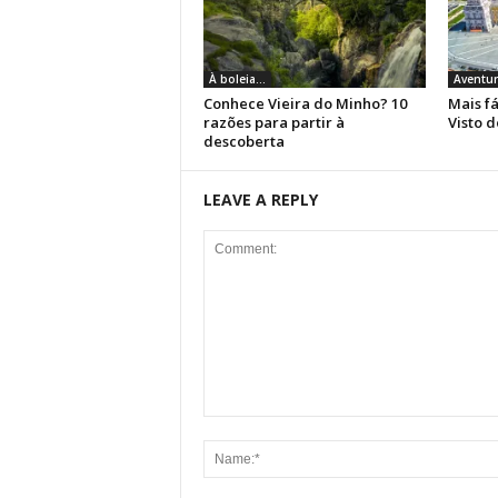
À boleia...
Aventur
Conhece Vieira do Minho? 10
Mais fá
razões para partir à
Visto d
descoberta
LEAVE A REPLY