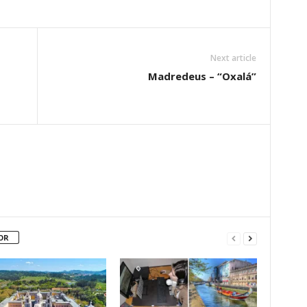
Next article
Madredeus – “Oxalá”
OR