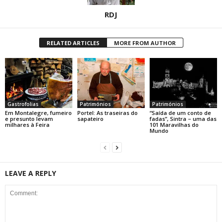
RDJ
RELATED ARTICLES
MORE FROM AUTHOR
Gastrofolias
Patrimónios
Patrimónios
Em Montalegre, fumeiro
Portel: As traseiras do
“Saída de um conto de
e presunto levam
sapateiro
fadas”, Sintra – uma das
milhares à Feira
101 Maravilhas do
Mundo
LEAVE A REPLY