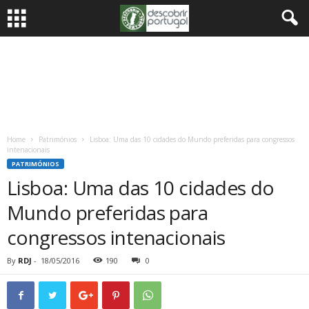
Home
Patrimónios
Lisboa: Uma das 10 cidades do Mundo preferidas para congressos
intenacionais
PATRIMÓNIOS
Lisboa: Uma das 10 cidades do
Mundo preferidas para
congressos intenacionais
By
RDJ
-
18/05/2016
190
0