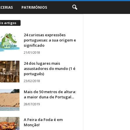
RCERIAS
PATRIMÓNIOS
s artigos
24 curiosas expressões
portuguesas: a sua origem e
significado
21/01/2018
24 dos lugares mais
assustadores do mundo (1 é
português)
23/02/2018
Mais de 50 metros de altura:
a maior duna de Portugal...
28/07/2019
A Feira da Foda é em
Monção!