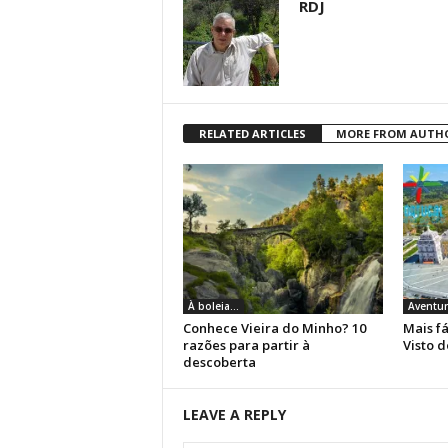
RDJ
RELATED ARTICLES
MORE FROM AUTH
À boleia...
Aventur
Conhece Vieira do Minho? 10
Mais fá
razões para partir à
Visto d
descoberta
LEAVE A REPLY