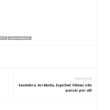
ORTO
UNCATEGORIZED
Next article
Sesimbra, Arrábida, Espichel: Filmes vão
passar por ali!