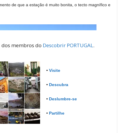
nto de que a estação é muito bonita, o tecto magnífico e
as dos membros do
Descobrir PORTUGAL
.
•
Visite
•
Descubra
•
Deslumbre-se
•
Partilhe