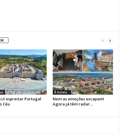
OR
as
À boleia...
cil espreitar Portugal
Nem as emoções escapam!
o Céu
Agora já têm radar…