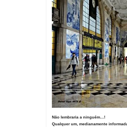
o
r
t
u
g
a
l
Não lembraria a ninguém…!
Qualquer um, medianamente informada,