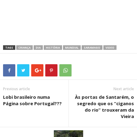
TAGS
CRIANÇA
DIA
HISTÓRIA
MUNDIAL
SARAMAGO
VIDEO
Previous article
Next article
Lobi brasileiro numa
Às portas de Santarém, o
Página sobre Portugal???
segredo que os “ciganos
do rio” trouxeram da
Vieira