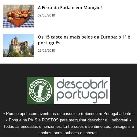
A Feira da Foda é em Monção!
09/03/2018
Os 15 castelos mais belos da Europa: o 1º é
português
23/03/2018
• Porque apetecem aventuras de passeio e (re)encontro Portugal adentro!
• Porque há PAÍS e ROSTOS para mergulhar descobrir e... saborear! •
Todas as enseadas e horizontes. Entre cores e sentimentos, paisagens e
sonhos, sons, sabores e saberes.