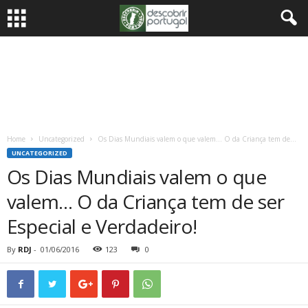
Home
Uncategorized
Os Dias Mundiais valem o que valem… O da Criança tem de...
UNCATEGORIZED
Os Dias Mundiais valem o que
valem… O da Criança tem de ser
Especial e Verdadeiro!
By
RDJ
-
01/06/2016
123
0