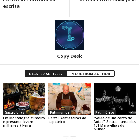
escrita
Copy Desk
RELATED ARTICLES
MORE FROM AUTHOR
Gastrofolias
Patrimónios
Patrimónios
Em Montalegre, fumeiro
Portel: As traseiras do
“Saída de um conto de
e presunto levam
sapateiro
fadas”, Sintra – uma das
milhares à Feira
101 Maravilhas do
Mundo