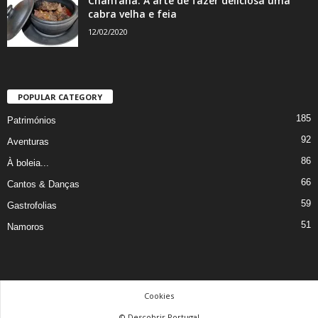
Chanfana: A arte de fazer deliciosa uma
cabra velha e feia
12/02/2020
POPULAR CATEGORY
185
Patrimónios
92
Aventuras
86
À boleia...
66
Cantos & Danças
59
Gastrofolias
51
Namoros
Cookies
© Descobrir Portugal