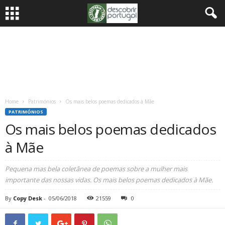
Home
Patrimónios
Os mais belos poemas dedicados à Mãe
PATRIMÓNIOS
Os mais belos poemas dedicados
à Mãe
Pequena mas bela coletânea de poemas sobre a mulher mais
importante das nossas vidas. Os mais belos poemas dedicados à Mãe.
By
Copy Desk
-
05/06/2018
21559
0