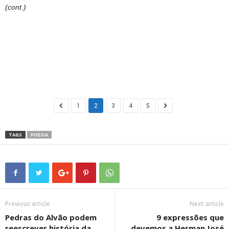
(cont.)
1
2
3
4
5
TAGS
POESIA
Previous article
Next article
Pedras do Alvão podem
9 expressões que
reescrever história da
devemos a Herman José