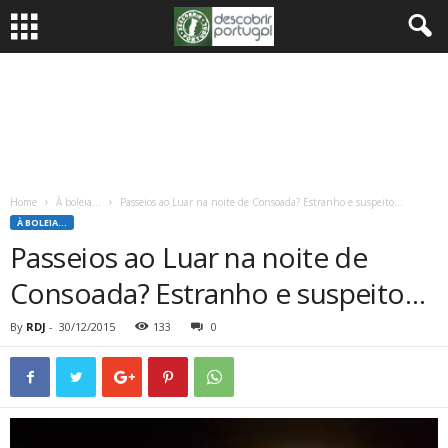
Home
À boleia...
Passeios ao Luar na noite de Consoada? Estranho e suspeito…
À BOLEIA...
Passeios ao Luar na noite de
Consoada? Estranho e suspeito…
By
RDJ
-
30/12/2015
133
0