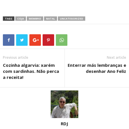
TAGS
COJA
MEMBRO
NATAL
UNCATEGORIZED
Previous article
Next article
Cozinha algarvia: xarém
Enterrar más lembranças e
com sardinhas. Não perca
desenhar Ano Feliz
a receita!
RDJ