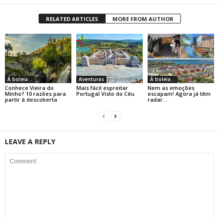
RELATED ARTICLES
MORE FROM AUTHOR
À boleia...
Aventuras
À boleia...
Conhece Vieira do
Mais fácil espreitar
Nem as emoções
Minho? 10 razões para
Portugal Visto do Céu
escapam! Agora já têm
partir à descoberta
radar…
LEAVE A REPLY