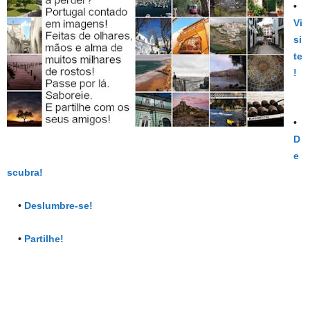
•
Vi
si
te
!
•
D
e
scubra!
•
Deslumbre-se!
•
Partilhe!