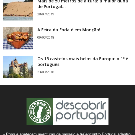
Mais de 50 metros de altura: a maior duna
de Portugal...
28/07/2019
A Feira da Foda é em Monção!
09/03/2018
Os 15 castelos mais belos da Europa: o 1º é
português
23/03/2018
• Porque apetecem aventuras de passeio e (re)encontro Portugal adentro!