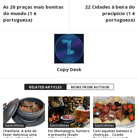
As 20 praças mais bonitas
22 Cidades à beira do
do mundo (1 é
precipício (1 é
portuguesa)
portuguesa)
Copy Desk
RELATED ARTICLES
MORE FROM AUTHOR
Gastrofolias
Gastrofolias
Gastrofolias
Chanfana: A arte de
Em Montalegre, fumeiro
Com aquelas batatas e
fazer deliciosa uma
e presunto levam
choiriças… Cozido