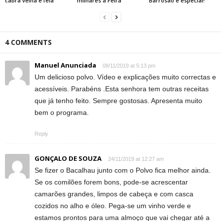
cabra velha e feia
milhares à Feira
Barrosão é especial!
4 COMMENTS
Manuel Anunciada
08/11/2019 at 5:13 pm
Um delicioso polvo. Vídeo e explicações muito correctas e
acessíveis. Parabéns .Esta senhora tem outras receitas
que já tenho feito. Sempre gostosas. Apresenta muito
bem o programa.
Reply
GONÇALO DE SOUZA
24/11/2019 at 12:27 am
Se fizer o Bacalhau junto com o Polvo fica melhor ainda.
Se os comilões forem bons, pode-se acrescentar
camarões grandes, limpos de cabeça e com casca
cozidos no alho e óleo. Pega-se um vinho verde e
estamos prontos para uma almoço que vai chegar até a