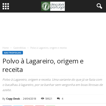
Home
Gastrofolias
Polvo à Lagareiro, origem e receita
GASTROFOLIAS
Polvo à Lagareiro, origem e
receita
Polvo à Lagareiro, origem e receita. Uma variante do que já se fazia com
o bacalhau à lagareiro, por se banhar sem vergonha em boas litrosas de
azeite.
By
Copy Desk
-
24/04/2018
59921
4