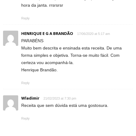
hora da janta. rrsrsrsr
Reply
HENRIQUE E G A BRANDÃO
17/06/2020 at 5:17 am
PARABÉNS
Muito bem descrita e ensinada esta receita. De uma
forma simples e objetiva. Torna-se muito fácil. Com
certeza vou acompanhá-la.
Henrique Brandão.
Reply
Wladimir
21/02/2023 at 7:30 pm
Receita que sem dúvida está uma gostosura.
Reply