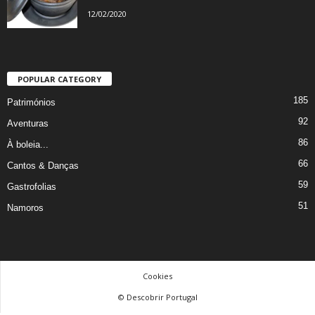
12/02/2020
POPULAR CATEGORY
185
Patrimónios
92
Aventuras
86
À boleia...
66
Cantos & Danças
59
Gastrofolias
51
Namoros
Cookies
© Descobrir Portugal