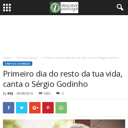
Home
Cantos & Danças
Primeiro dia do resto da tua vida, canta o Sérgio Godinho
CANTOS & DANÇAS
Primeiro dia do resto da tua vida,
canta o Sérgio Godinho
By
RDJ
-
09/08/2016
5502
2