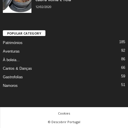
12/02/2020
POPULAR CATEGORY
185
Patrimónios
92
Aventuras
86
À boleia...
66
Cantos & Danças
59
Gastrofolias
51
Namoros
Cookies
© Descobrir Portugal