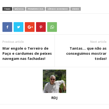
TAGS
MÚSICA
PRIMEIRO DIA
SÉRGIO GODINHO
VIDEO
Previous article
Next article
Mar engole o Terreiro de
Tantas… que não as
Paço e cardumes de peixes
conseguimos mostrar
navegam nas fachadas!
todas!
RDJ