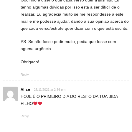
Godinho e dizer o que cada verso quer transmitir. Eu
tenho algumas dúvidas por isso está a ser difícil de o
realizar. Eu agradecia muito se me respondesse a este
mail e me podesse ajudar, dando a sua opinião acerca do
que cada verso/estrofe quer dizer com o que está escrito.
PS: Se não fosse pedir muito, pedia que fosse com
aguma urgência.
Obrigado!
Reply
Alice
25/11/2021 at 2:36 pm
HOJE É O PRIMEIRO DIA DO RESTO DA TUA BIDA
FILHO
Reply