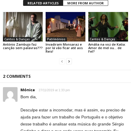
RELATED ARTICLES
MORE FROM AUTHOR
Cantos & Danças
Patrimónios
Cantos & Danças
António Zambujo faz
Invadiram Monsaraz e
Amália na voz de Katia:
canção sem palavras???
por lá vão ficar até aos
Amor de mel ou… de
Reis!
Fel?
2 COMMENTS
Mónica
27/11/2019 at 1:33 pm
Bom dia,
Desculpe estar a incomodar, mas é assim, eu preciso de
ajuda para fazer um trabalho de Português e o objetivo
desse trabalho é analisar esta música do grande Sérgio