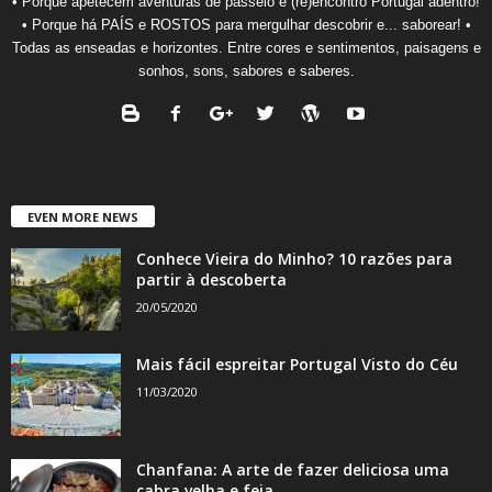
• Porque apetecem aventuras de passeio e (re)encontro Portugal adentro!
• Porque há PAÍS e ROSTOS para mergulhar descobrir e... saborear! •
Todas as enseadas e horizontes. Entre cores e sentimentos, paisagens e
sonhos, sons, sabores e saberes.
EVEN MORE NEWS
Conhece Vieira do Minho? 10 razões para
partir à descoberta
20/05/2020
Mais fácil espreitar Portugal Visto do Céu
11/03/2020
Chanfana: A arte de fazer deliciosa uma
cabra velha e feia