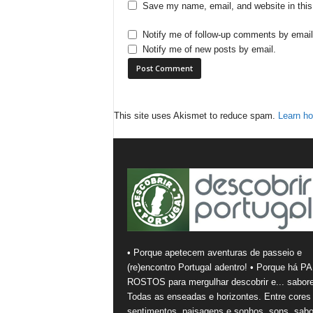
Save my name, email, and website in this
Notify me of follow-up comments by email
Notify me of new posts by email.
This site uses Akismet to reduce spam.
Learn ho
• Porque apetecem aventuras de passeio e
(re)encontro Portugal adentro! • Porque há PA
ROSTOS para mergulhar descobrir e... sabore
Todas as enseadas e horizontes. Entre cores
sentimentos, paisagens e sonhos, sons, sabo