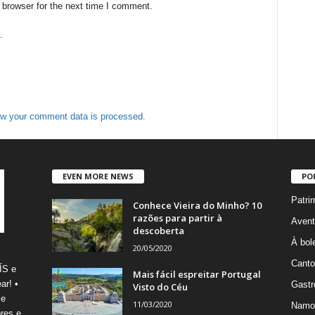
 browser for the next time I comment.
.
w your comment data is processed.
EVEN MORE NEWS
PO
Patri
Conhece Vieira do Minho? 10
razões para partir à
Avent
descoberta
À bole
20/05/2020
Canto
ÍS e
Mais fácil espreitar Portugal
ar! •
Gastr
Visto do Céu
 e
11/03/2020
Namo
res e