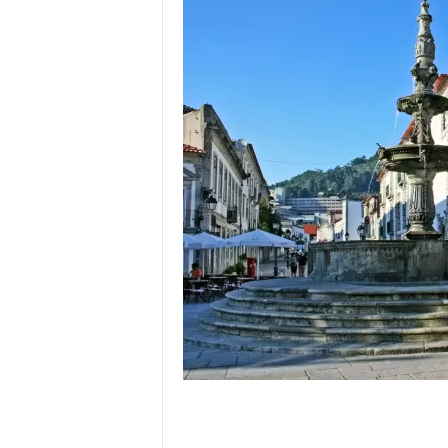
o
r
t
u
g
a
l