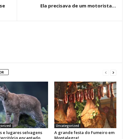
se
Ela precisava de um motorista…
OR
orized
Uncategorized
s e lugares selvagens
A grande festa do Fumeiro em
território encantado
Montalegre!