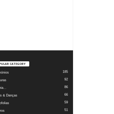
PULAR CATEGORY
185
mónios
92
uras
86
ia...
66
s & Danças
59
ofolias
51
ros