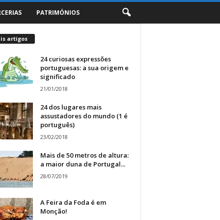
RCERIAS
PATRIMÓNIOS
s artigos
24 curiosas expressões
portuguesas: a sua origem e
significado
21/01/2018
24 dos lugares mais
assustadores do mundo (1 é
português)
23/02/2018
Mais de 50 metros de altura:
a maior duna de Portugal...
28/07/2019
A Feira da Foda é em
Monção!