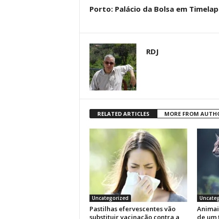
Porto: Palácio da Bolsa em Timelap
RDJ
RELATED ARTICLES
MORE FROM AUTH
Uncategorized
Uncateg
Pastilhas efervescentes vão
Animai
substituir vacinação contra a
de um 