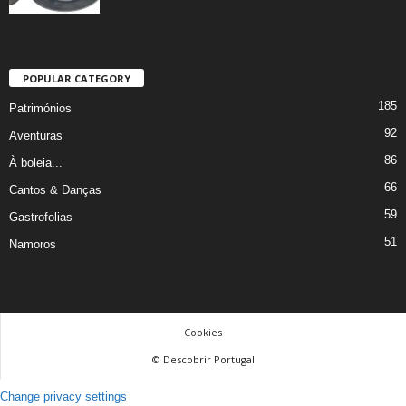
POPULAR CATEGORY
185
Patrimónios
92
Aventuras
86
À boleia...
66
Cantos & Danças
59
Gastrofolias
51
Namoros
Cookies
© Descobrir Portugal
Change privacy settings