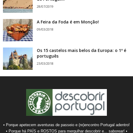
28/07/2019
A Feira da Foda é em Monção!
09/03/2018
Os 15 castelos mais belos da Europa: o 1º é
português
23/03/2018
• Porque apetecem aventuras de passeio e (re)encontro Portugal adentro!
• Porque há PAÍS e ROSTOS para mergulhar descobrir e... saborear! •