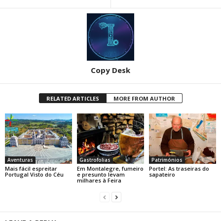
Copy Desk
RELATED ARTICLES
MORE FROM AUTHOR
Aventuras
Gastrofolias
Patrimónios
Mais fácil espreitar
Em Montalegre, fumeiro
Portel: As traseiras do
Portugal Visto do Céu
e presunto levam
sapateiro
milhares à Feira