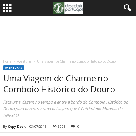
Home
Aventuras
Uma Viagem de Charme no Comboio Histórico do Douro
AVENTURAS
Uma Viagem de Charme no
Comboio Histórico do Douro
Faça uma viagem no tempo e entre a bordo do Comboio Histórico do
Douro para percorrer uma paisagem que é Património Mundial da
UNESCO.
By
Copy Desk
-
03/07/2018
3906
0