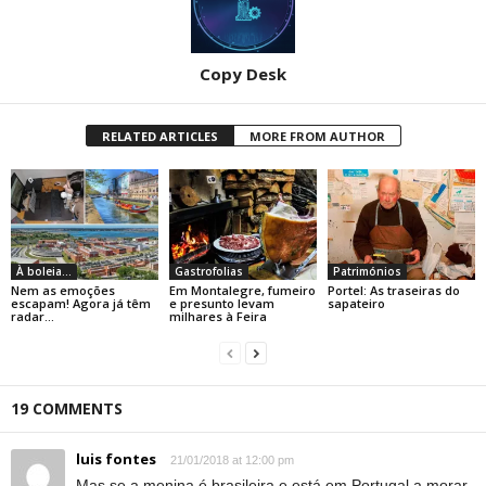
Copy Desk
RELATED ARTICLES
MORE FROM AUTHOR
À boleia...
Gastrofolias
Patrimónios
Nem as emoções
Em Montalegre, fumeiro
Portel: As traseiras do
escapam! Agora já têm
e presunto levam
sapateiro
radar…
milhares à Feira
19 COMMENTS
luis fontes
21/01/2018 at 12:00 pm
Mas se a menina é brasileira e está em Portugal a morar