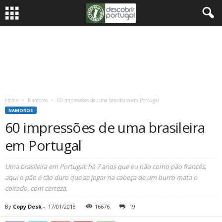
Home
Namoros
60 impressões de uma brasileira em Portugal
NAMOROS
60 impressões de uma brasileira
em Portugal
Uma brasileira em Portugal: há 7 anos que eu não como pão francês,
aqui o pão é tão duro que se jogar na cabeça de um burro mata o
coitado, com certeza.
By
Copy Desk
-
17/01/2018
16676
19