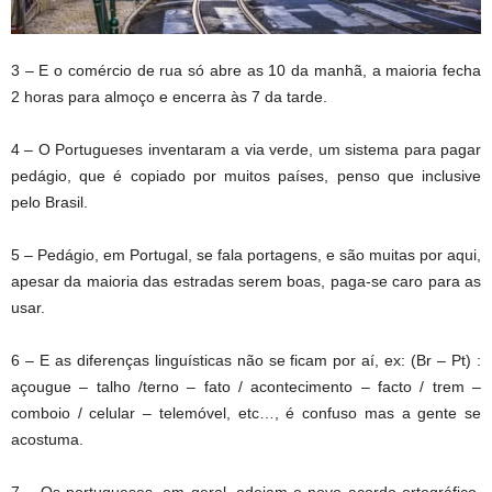
3 – E o comércio de rua só abre as 10 da manhã, a maioria fecha
2 horas para almoço e encerra às 7 da tarde.
4 – O Portugueses inventaram a via verde, um sistema para pagar
pedágio, que é copiado por muitos países, penso que inclusive
pelo Brasil.
5 – Pedágio, em Portugal, se fala portagens, e são muitas por aqui,
apesar da maioria das estradas serem boas, paga-se caro para as
usar.
6 – E as diferenças linguísticas não se ficam por aí, ex: (Br – Pt) :
açougue – talho /terno – fato / acontecimento – facto / trem –
comboio / celular – telemóvel, etc…, é confuso mas a gente se
acostuma.
7 – Os portugueses, em geral, odeiam o novo acordo ortográfico,