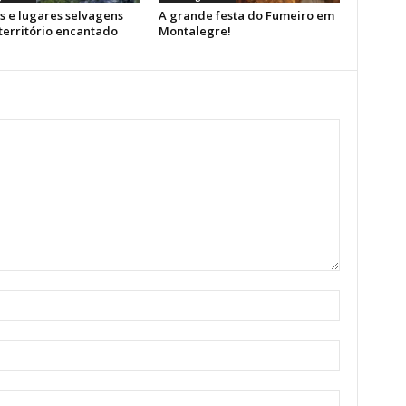
s e lugares selvagens
A grande festa do Fumeiro em
território encantado
Montalegre!