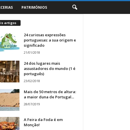
RCERIAS
PATRIMÓNIOS
s artigos
24 curiosas expressões
portuguesas: a sua origem e
significado
21/01/2018
24 dos lugares mais
assustadores do mundo (1 é
português)
23/02/2018
Mais de 50 metros de altura:
a maior duna de Portugal...
28/07/2019
A Feira da Foda é em
Monção!