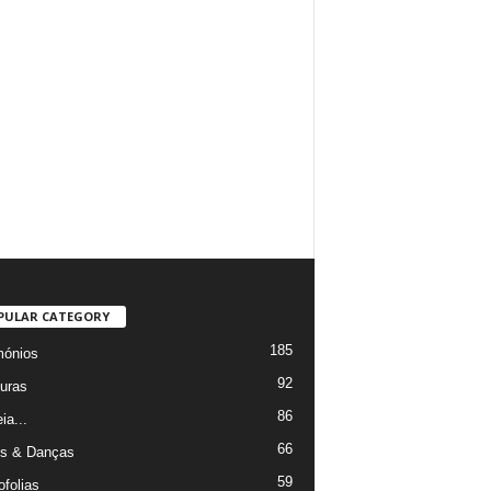
PULAR CATEGORY
185
mónios
92
uras
86
ia...
66
s & Danças
59
ofolias