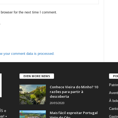
 browser for the next time I comment.
.
w your comment data is processed.
EVEN MORE NEWS
PO
Patri
Conhece Vieira do Minho? 10
razões para partir à
Avent
descoberta
À bole
20/05/2020
Canto
ÍS e
Mais fácil espreitar Portugal
ar! •
Gastr
Visto do Céu