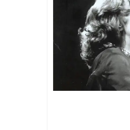
o
r
t
u
g
a
l