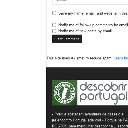
Save my name, email, and website in this
Notify me of follow-up comments by email
Notify me of new posts by email.
This site uses Akismet to reduce spam.
Learn ho
• Porque apetecem aventuras de passeio e
(re)encontro Portugal adentro! • Porque há PA
ROSTOS para mergulhar descobrir e... sabore