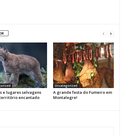
OR
orized
Uncategorized
s e lugares selvagens
A grande festa do Fumeiro em
território encantado
Montalegre!