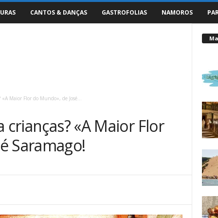
URAS
CANTOS & DANÇAS
GASTROFOLIAS
NAMOROS
PA
Mai
? «A Maior Flor do Mundo», de José...
a crianças? «A Maior Flor
sé Saramago!