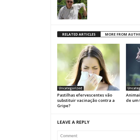
RELATED ARTICLES
MORE FROM AUTH
Uncategorized
Uncateg
Pastilhas efervescentes vão
Animai
substituir vacinação contra a
de um 
Gripe?
LEAVE A REPLY