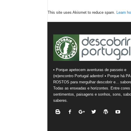
This site uses Akismet to reduce spam.
Learn ho
• Porque apetecem aventuras de passeio e
(re)encontro Portugal adentro! • Porque há PA
ROSTOS para mergulhar descobrir e... sabore
Todas as enseadas e horizontes. Entre cores
sentimentos, paisagens e sonhos, sons, sabo
saberes.