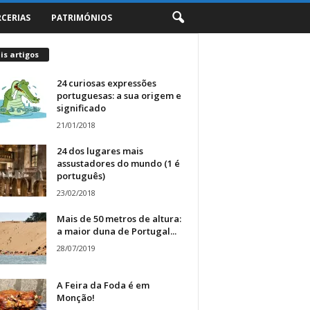
RCERIAS
PATRIMÓNIOS
s artigos
24 curiosas expressões
portuguesas: a sua origem e
significado
21/01/2018
24 dos lugares mais
assustadores do mundo (1 é
português)
23/02/2018
Mais de 50 metros de altura:
a maior duna de Portugal...
28/07/2019
A Feira da Foda é em
Monção!