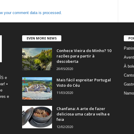
w your comment data is processed.
EVEN MORE NEWS
PO
Patri
Conhece Vieira do Minho? 10
razões para partir à
Avent
descoberta
À bole
20/05/2020
Canto
ÍS e
Mais fácil espreitar Portugal
ar! •
Gastr
Visto do Céu
 e
11/03/2020
Namo
res e
Chanfana: A arte de fazer
deliciosa uma cabra velha e
feia
12/02/2020