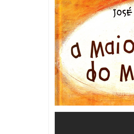
o
r
t
u
g
a
l