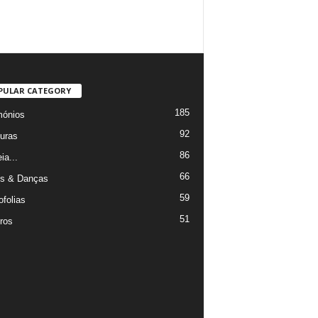
PULAR CATEGORY
185
mónios
92
uras
86
ia...
66
s & Danças
59
ofolias
51
ros