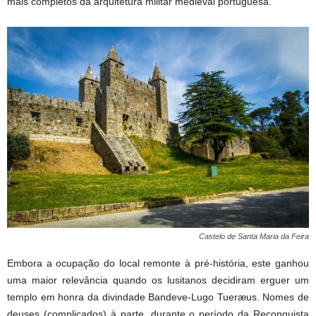
mais completos da arquitetura militar medieval portuguesa.
Castelo de Santa Maria da Feira
Embora a ocupação do local remonte à pré-história, este ganhou
uma maior relevância quando os lusitanos decidiram erguer um
templo em honra da divindade Bandeve-Lugo Tueræus. Nomes de
deuses (complicados) à parte, durante o período da Reconquista