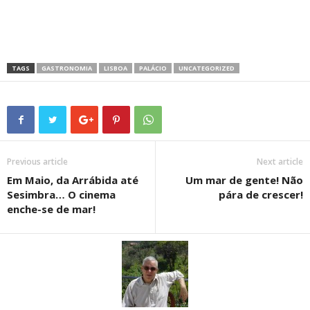
TAGS
GASTRONOMIA
LISBOA
PALÁCIO
UNCATEGORIZED
Previous article
Next article
Em Maio, da Arrábida até
Um mar de gente! Não
Sesimbra… O cinema
pára de crescer!
enche-se de mar!