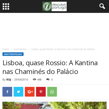
Home
Gastrofolias
Lisboa, quase Rossio: A Kantina nas Chaminés do Palácio
GASTROFOLIAS
Lisboa, quase Rossio: A Kantina
nas Chaminés do Palácio
By
RDJ
-
29/04/2016
448
0