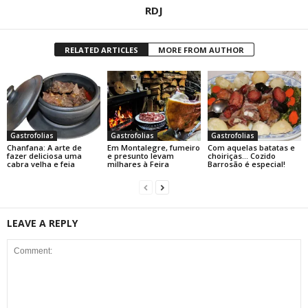
RDJ
RELATED ARTICLES
MORE FROM AUTHOR
Gastrofolias
Gastrofolias
Gastrofolias
Chanfana: A arte de
Em Montalegre, fumeiro
Com aquelas batatas e
fazer deliciosa uma
e presunto levam
choiriças… Cozido
cabra velha e feia
milhares à Feira
Barrosão é especial!
LEAVE A REPLY