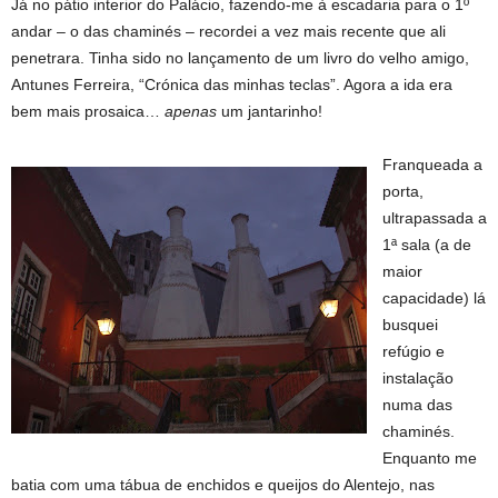
Já no pátio interior do Palácio, fazendo-me à escadaria para o 1º
andar – o das chaminés – recordei a vez mais recente que ali
penetrara. Tinha sido no lançamento de um livro do velho amigo,
Antunes Ferreira, “Crónica das minhas teclas”. Agora a ida era
bem mais prosaica…
apenas
um jantarinho!
Franqueada a
porta,
ultrapassada a
1ª sala (a de
maior
capacidade) lá
busquei
refúgio e
instalação
numa das
chaminés.
Enquanto me
batia com uma tábua de enchidos e queijos do Alentejo, nas