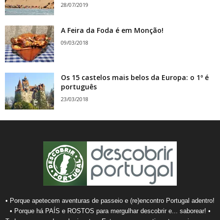
28/07/2019
A Feira da Foda é em Monção!
09/03/2018
Os 15 castelos mais belos da Europa: o 1º é
português
23/03/2018
• Porque apetecem aventuras de passeio e (re)encontro Portugal adentro!
• Porque há PAÍS e ROSTOS para mergulhar descobrir e... saborear! •