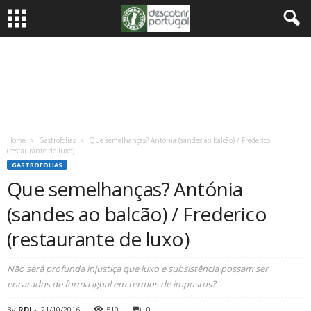
Home
Gastrofolias
Que semelhanças? Antónia (sandes ao balcão) / Frederico
(restaurante de luxo)
GASTROFOLIAS
Que semelhanças? Antónia
(sandes ao balcão) / Frederico
(restaurante de luxo)
Não será profunda injustiça que luxo e subsistência possam ser
encarados de forma igual em termos de impostos?
By
RDJ
-
21/10/2016
519
0