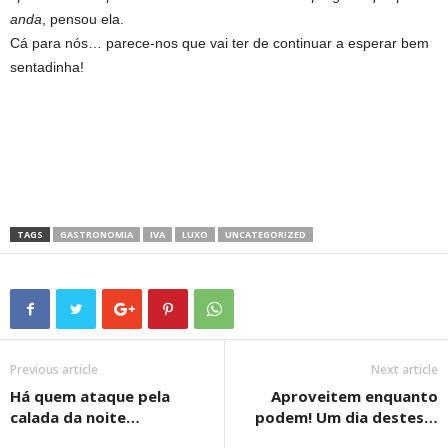
anda
, pensou ela.
Cá para nós… parece-nos que vai ter de continuar a esperar bem
sentadinha!
TAGS
GASTRONOMIA
IVA
LUXO
UNCATEGORIZED
Previous article
Next article
Há quem ataque pela
Aproveitem enquanto
calada da noite…
podem! Um dia destes…