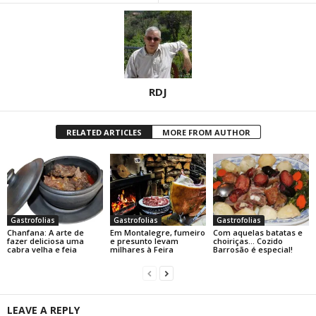
RDJ
RELATED ARTICLES
MORE FROM AUTHOR
Gastrofolias
Gastrofolias
Gastrofolias
Chanfana: A arte de
Em Montalegre, fumeiro
Com aquelas batatas e
fazer deliciosa uma
e presunto levam
choiriças… Cozido
cabra velha e feia
milhares à Feira
Barrosão é especial!
LEAVE A REPLY