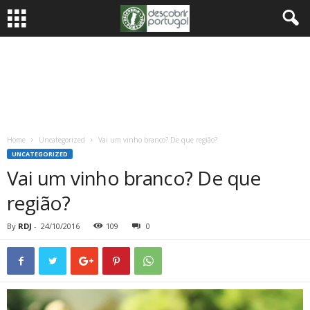
Home
Uncategorized
Vai um vinho branco? De que região?
UNCATEGORIZED
Vai um vinho branco? De que
região?
By
RDJ
-
24/10/2016
109
0