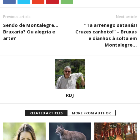
Previous article
Next article
Sendo de Montalegre…
“Ta arrenego satanás!
Bruxaria? Ou alegria e
Cruzes canhoto!” – Bruxas
arte?
e dianhos à solta em
Montalegre…
RDJ
RELATED ARTICLES
MORE FROM AUTHOR