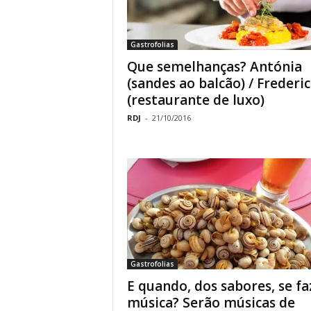
Gastrofolias
Que semelhanças? Antónia
(sandes ao balcão) / Frederi
(restaurante de luxo)
RDJ
-
21/10/2016
Gastrofolias
E quando, dos sabores, se fa
música? Serão músicas de