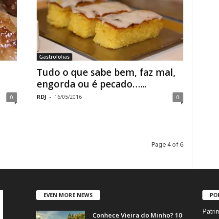
Gastrofolias
Tudo o que sabe bem, faz mal,
engorda ou é pecado…...
RDJ
-
16/05/2016
0
0
Page 4 of 6
EVEN MORE NEWS
PO
Patri
Conhece Vieira do Minho? 10