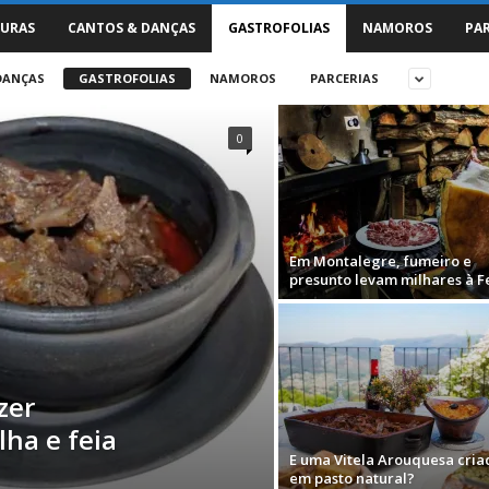
URAS
CANTOS & DANÇAS
GASTROFOLIAS
NAMOROS
PA
DANÇAS
GASTROFOLIAS
NAMOROS
PARCERIAS
0
Em Montalegre, fumeiro e
presunto levam milhares à F
zer
lha e feia
E uma Vitela Arouquesa cria
em pasto natural?