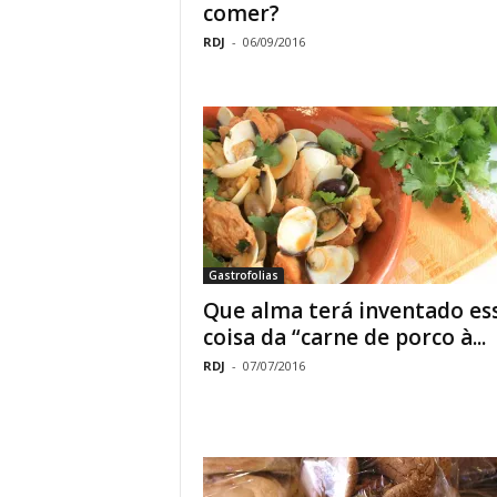
comer?
RDJ
-
06/09/2016
Gastrofolias
Que alma terá inventado es
coisa da “carne de porco à...
RDJ
-
07/07/2016