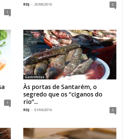
RDJ
-
20/08/2016
0
1
Gastrofolias
sa
Às portas de Santarém, o
segredo que os “ciganos do
rio”...
1
RDJ
-
01/06/2016
0