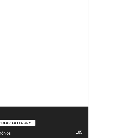
PULAR CATEGORY
185
mónios