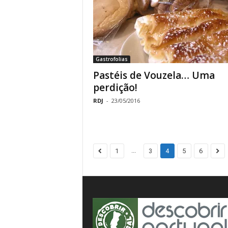
Gastrofolias
Pastéis de Vouzela… Uma
perdição!
RDJ
-
23/05/2016
...
1
3
4
5
6