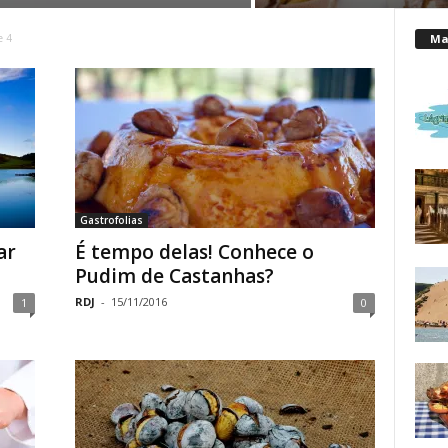
Mai
e 4
Gastrofolias
ar
É tempo delas! Conhece o
Pudim de Castanhas?
RDJ
-
15/11/2016
1
0