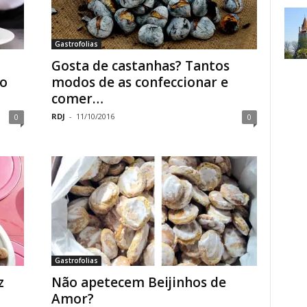
Gastrofolias
Gosta de castanhas? Tantos
co
modos de as confeccionar e
comer…
RDJ
-
11/10/2016
0
0
Gastrofolias
z
Não apetecem Beijinhos de
Amor?