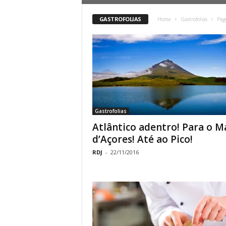
o
GASTROFOLIAS
Home
Gastrofolias
Pag
r
t
u
g
Gastrofolias
a
Atlântico adentro! Para o M
d’Açores! Até ao Pico!
l
RDJ
-
22/11/2016