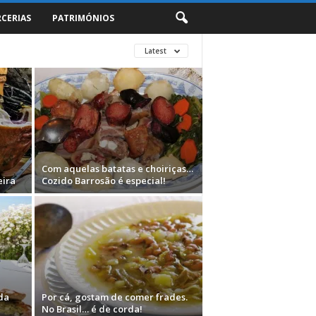
RCERIAS
PATRIMÓNIOS
Latest
Com aquelas batatas e choiriças…
eira
Cozido Barrosão é especial!
da
Por cá, gostam de comer frades.
No Brasil… é de corda!